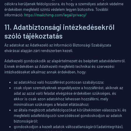
célokra kerüljenek feldolgozásra, és hogy a személyes adatok védelme
érdekében megfelelő szintű védelem legyen biztosítva. További
információ:
https://mailchimp.com/legal/privacy/
11. Adatbiztonsági intézkedésekről
szóló tájékoztatás
Az adatokat az Adatkezelő az Információ Biztonsági Szabályzata
elvárásai alapján zárt rendszerben kezeli.
Adatkezelő gondoskodik az alapértelmezett és beépített adatvédelemről.
Ennek érdekében az Adatkezelő megfelelő technikai és szervezési
intézkedéseket alkalmaz annak érdekében, hogy:
az adatokhoz való hozzáférést pontosan szabályozza;
csak olyan személyeknek engedélyezze a hozzáférést, akiknek az
adat az azzal való feladat elvégzése érdekében szükséges, és
ekkor is csak azon adatokhoz lehessen hozzáférni, mely
minimálisan szükséges a feladat ellátásához;
az általa megbízott adatfeldolgozókat körültekintően válassza ki, és
megfelelő adatfeldolgozói szerződéssel gondoskodjon az adatok
biztonságáról;
gondoskodjon a kezelt adatok változatlanságáról (adatintegritás),