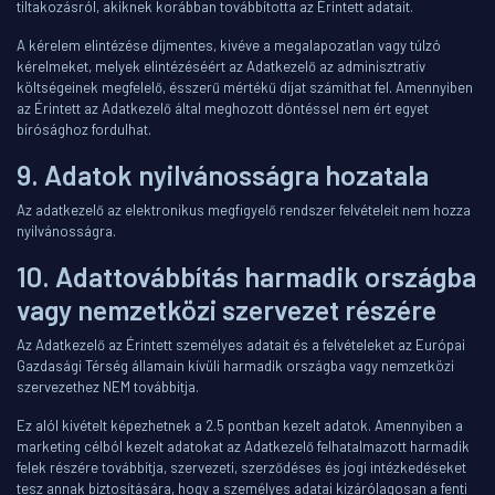
tiltakozásról, akiknek korábban továbbította az Érintett adatait.
A kérelem elintézése díjmentes, kivéve a megalapozatlan vagy túlzó
kérelmeket, melyek elintézéséért az Adatkezelő az adminisztratív
költségeinek megfelelő, ésszerű mértékű díjat számíthat fel. Amennyiben
az Érintett az Adatkezelő által meghozott döntéssel nem ért egyet
bírósághoz fordulhat.
9. Adatok nyilvánosságra hozatala
Az adatkezelő az elektronikus megfigyelő rendszer felvételeit nem hozza
nyilvánosságra.
10. Adattovábbítás harmadik országba
vagy nemzetközi szervezet részére
Az Adatkezelő az Érintett személyes adatait és a felvételeket az Európai
Gazdasági Térség államain kívüli harmadik országba vagy nemzetközi
szervezethez NEM továbbítja.
Ez alól kivételt képezhetnek a 2.5 pontban kezelt adatok. Amennyiben a
marketing célból kezelt adatokat az Adatkezelő felhatalmazott harmadik
felek részére továbbítja, szervezeti, szerződéses és jogi intézkedéseket
tesz annak biztosítására, hogy a személyes adatai kizárólagosan a fenti