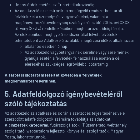
Jogos érdek esetén: az Érintett tiltakozásáig
Az adatkezelő az elektronikus megfigyelő rendszerben tárolt
felvételeket a személy- és vagyonvédelmi, valamint a
magánnyomozói tevékenység szabályairól szóló 2005. évi CXXXIII.
törvény (Szvtv.) rendelkezéseiben meghatározott ideig tárolja.
Az elektronikus megfigyelő rendszer által felvett felvételek
tekintetébent az Adatkezelő az alábbi megőrzési időket alkalmazza:
általános esetben 3 nap
Az adatkezelő vagyontárgyainak sérelme vagy sérelmének
gyanúja esetén a felvételek felhasználása esetén a cél
eléréséhez szükséges legrövidebb időtartamig
A tárolási időtartam leteltét követően a felvételek
megsemmisítésre kerülnek.
5. Adatfeldolgozó igénybevételéről
szóló tájékoztatás
Az adatkezelő az adatkezelés során a szerződés teljesítéséhez vele
szerződött adatfeldolgozók számára továbbítja az adatokat.
A címzettek kategóriái:
futárszolgálatok, IT üzemeltető, webtárhely
szolgáltató, webtartalom fejlesztő, könyvelési szolgáltatók, Magyar
Posta, laboratóriumok.