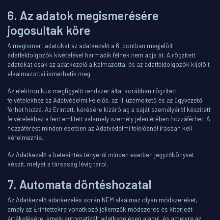
6. Az adatok megismerésére
jogosultak köre
A megismert adatokat az adatkezelő a 6. pontban megjelölt
adatfeldolgozók kivételével harmadik félnek nem adja át. A rögzített
adatokat csak az adatkezelő alkalmazottai és az adatfeldolgozók kijelölt
alkalmazottai ismerhetik meg.
Az elektronikus megfigyelő rendszer által korábban rögzített
felvételekhez az Adatvédelmi Felelős, az IT üzemeltető és az ügyvezető
férhet hozzá. Az Érintett, kérésére kizárólag a saját személyéről készített
felvételekhez a fent említett valamely személy jelenlétében hozzáférhet. A
hozzáférést minden esetben az Adatvédelmi felelősnél írásban kell
kérelmeznie.
Az Adatkezelő a betekintés tényéről minden esetben jegyzőkönyvet
készít, melyet a társaság 1évig tárol.
7. Automata döntéshozatal
Az Adatkezelő adatkezelés során NEM alkalmaz olyan módszereket,
amely az Érintettekre vonatkozó jellemzők módszeres és kiterjedt
értékelésére, amely automatizált adatkezelésen alapul, és amelyre az