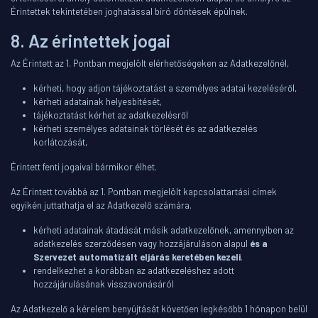
Érintettek tekintetében joghatással bíró döntések épülnek.
8. Az érintettek jogai
Az Érintett az 1. Pontban megjelölt elérhetőségeken az Adatkezelőnél,
kérheti, hogy adjon tájékoztatást a személyes adatai kezeléséről,
kérheti adatainak helyesbítését,
tájékoztatást kérhet az adatkezelésről
kérheti személyes adatainak törlését és az adatkezelés
korlátozását,
Érintett fenti jogaival bármikor élhet.
Az Érintett továbbá az 1. Pontban megjelölt kapcsolattartási címek
egyikén juttathatja el az Adatkezelő számára.
kérheti adatainak átadását másik adatkezelőnek, amennyiben az
adatkezelés szerződésen vagy hozzájáruláson alapul
és a
Szervezet automatizált eljárás keretében kezeli
.
rendelkezhet a korábban az adatkezeléshez adott
hozzájárulásának visszavonásáról
Az Adatkezelő a kérelem benyújtását követően legkésőbb 1 hónapon belül